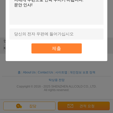
Cauliflower/Cabbage/
야채 상추 빙산을
Cooling
6500*140
식용균류 보존 진
위한 380V 농업 헤
Uniformity ≤1°C
Inside C
공 냉각기 전자동
밍 진공 예비냉각
Vacuum Cooling
Vacuum C
PLC 제어
챔버
Machine with
Device 
Copeland
R40
Compressor and
Refrige
언어를 바꾸십시오
Schneider/LS
Superior 
Electrical Parts
Perfor
제출
Korean
홈
|
About Us
|
Contact Us
|
사이트맵
|
개인정보 보호 정책
탁상용 전망
Copyright © 2016 - 2025 SHENZHEN ALLCOLD CO., LTD.
All rights reserved.
잡담
견적 요청